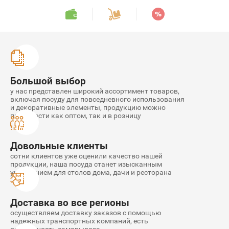
Орнамент A2
Классика D41
Большой выбор
Классика D42
у нас представлен широкий ассортимент товаров,
включая посуду для повседневного использования
и декоративные элементы, продукцию можно
AWDPLC
приобрести как оптом, так и в розницу
Довольные клиенты
сотни клиентов уже оценили качество нашей
продукции, наша посуда станет изысканным
украшением для столов дома, дачи и ресторана
Доставка во все регионы
осуществляем доставку заказов с помощью
надежных транспортных компаний, есть