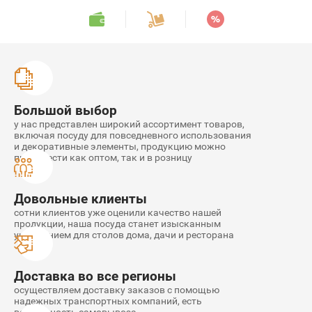
Орнамент A2
Классика D41
Большой выбор
Классика D42
у нас представлен широкий ассортимент товаров,
включая посуду для повседневного использования
и декоративные элементы, продукцию можно
AWDPLC
приобрести как оптом, так и в розницу
Довольные клиенты
сотни клиентов уже оценили качество нашей
продукции, наша посуда станет изысканным
украшением для столов дома, дачи и ресторана
Доставка во все регионы
осуществляем доставку заказов с помощью
надежных транспортных компаний, есть